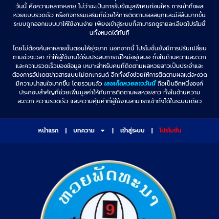
วันนี้ คือความหลากหลาย ไม่ว่าจะเป็นการรับข้อมูลพิเศษก่อนใคร การเข้าถึงผล
หวยแบบรวดเร็ว หรือกิจกรรมเสริมที่ช่วยให้การติดตามผลสนุกและมีสีสันมากขึ้น
ระบบถูกออกแบบมาให้ใช้งานง่าย เพียงเข้าสู่ระบบก็สามารถดูรายละเอียดโปรโมชั่
นทั้งหมดได้ทันที
โดยไม่ต้องค้นหาหลายขั้นตอนให้ยุ่งยาก นอกจากนี้ โปรโมชั่นยังมีการปรับเปลี่ยน
ตามช่วงเวลา ทำให้ผู้ใช้งานได้รับประสบการณ์ใหม่อยู่เสมอ ทั้งในด้านความสะดวก
และความรวดเร็วของข้อมูล เหมาะสำหรับคนที่ติดตามผลหวยลาวเป็นประจำและ
ต้องการอัปเดตข่าวสารแบบไม่ตกเทรนด์ อีกทั้งยังช่วยให้การติดตามผลแต่ละงวด
มีความน่าสนใจมากขึ้น โดยรวมแล้ว
เลขเด็ดหวยลาววันนี้
ถือเป็นอีกหนึ่งองค์
ประกอบสำคัญที่ช่วยเพิ่มมูลค่าให้กับการติดตามผลหวยลาว ทั้งในด้านความ
สะดวก ความรวดเร็ว และความคุ้มค่าที่ผู้ใช้งานสามารถเข้าถึงได้ในระบบเดียว
หน้าแรก
บทความ
เข้าสู่ระบบ
โปรโมชั่น